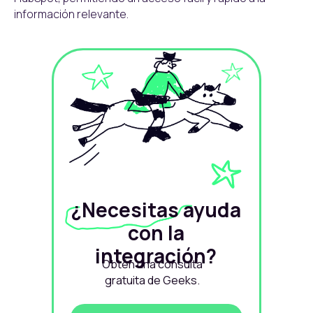
información relevante.
¿Necesitas ayuda
con la
integración?
Obtén una consulta
gratuita de Geeks.