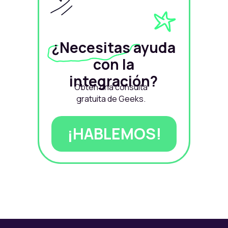
¿Necesitas ayuda
con la
integración?
Obtén una consulta
gratuita de Geeks.
¡HABLEMOS!