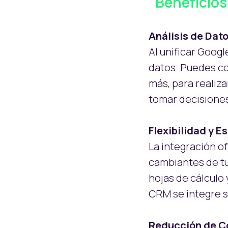
"Beneficios
Análisis de Dat
Al unificar Goog
datos. Puedes co
más, para realiza
tomar decisiones
Flexibilidad y E
La integración of
cambiantes de tu
hojas de cálculo
CRM se integre s
Reducción de C