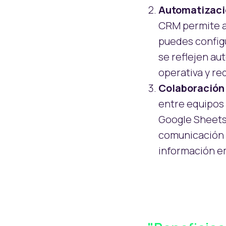
Automatizaci
CRM permite au
puedes configu
se reflejen a
operativa y r
Colaboración
entre equipos 
Google Sheets
comunicación f
información e