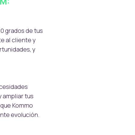
RM:"
0 grados de tus
 al cliente y
rtunidades, y
necesidades
 ampliar tus
do que Kommo
ante evolución.