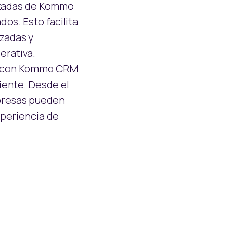
nzadas de Kommo
os. Esto facilita
zadas y
erativa.
io con Kommo CRM
iente. Desde el
mpresas pueden
xperiencia de