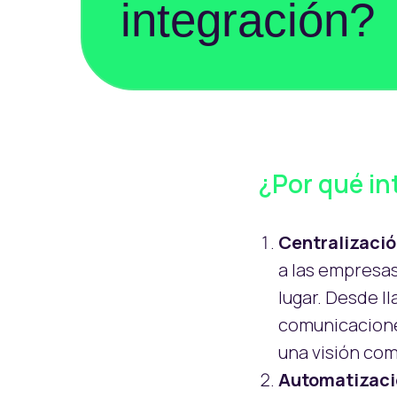
integración?
¿Por qué i
Centralizaci
a las empresas
lugar. Desde l
comunicacione
una visión comp
Automatizació